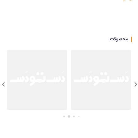
به امید و یاری پروردگار ، سنگ ها آذین شود از بهر کار
محصولات
ثبت نقوش زیبا بر سنگ و به کارگیری آن در معماری ، از 
ماندگارترین هنرهای انسان در طول تاریخ است . ایرانیان 
همواره با به کارگیری سنگ خام و تبدیل آن به مکان هایی 
بی بدیل در این عرصه پیشتاز بوده اند .
با نیم نگاهی به این گذشته گرانبها ، شرکت سنگ آذین در 
سال 1379 فعالیتش را با هدف ارتقا سطح کیفی و بصری 