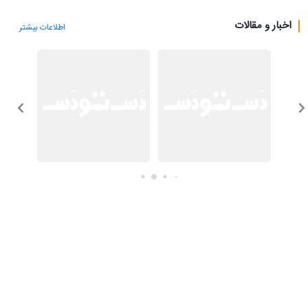
هنر پیشینیان در صنعت سنگ و استفاده از تکنولوژی روز 
اخبار و مقالات
دنیا آغاز نمود .
اطلاعات بیشتر
در ابتدا تولیدات ، محدود به کیوبیک و مالون ماشینی بود 
تا اینکه در سال 1386 با استفاده از دستگاه های CNC به 
تکنولوژی سه بعدی دست یافت و اکنون شرکت سنگ آذین 
با تکیه بر اصول مشتری مداری محصولات خود را با کیفیت 
و در 
کوتاه ترین زمان تولید می نماید و با استفاده از دانش 
روز جهانی در جهت کسب روزافزون رضایت مشتریان گام 
برمیدارد .