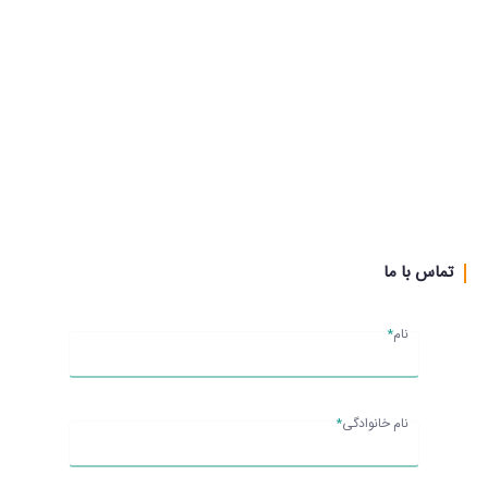
تماس با ما
نام
*
ازنمونه کارهای شرکت سنگ آذین یزد میتوان به چند نمونه 
زیر اشاره کرد : 
نام خانوادگی
*
المان سنگی سفره هفت سین