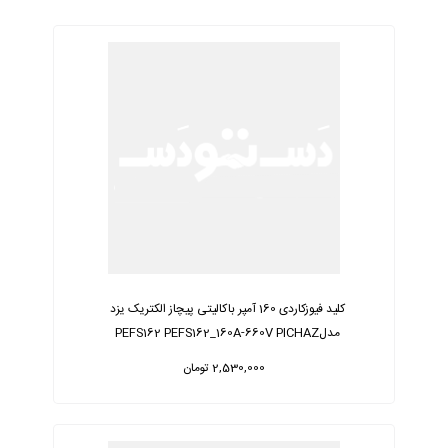
کلید فیوزکاردی 160 آمپر باکالیتی پیچاز الکتریک یزد
مدلPEFS162 PEFS162_160A-660V PICHAZ
ELECTRIC
2,530,000 تومان