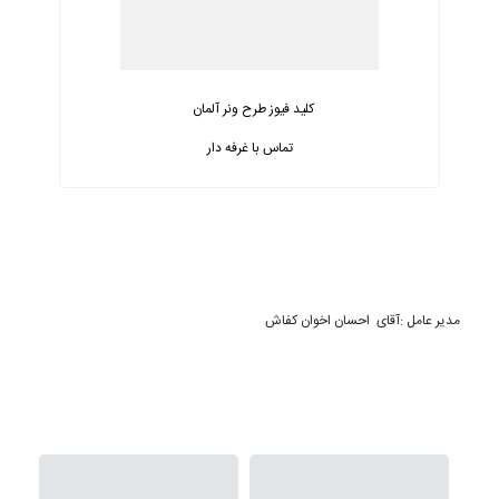
کلید فیوز طرح ونر آلمان
تماس با غرفه دار
مدیر عامل :آقای  احسان اخوان كفاش