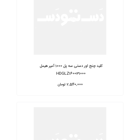
کلید چنج اور دستی سه پل 1000 آمپر هیمل
HDGLZ160031000
2,540,000 تومان