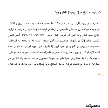
درباره صنایع برق پیچاز تابان یزد
صنایع برق پیچاز تابان یزد در سال 1380 با هدف خدمت به صنعت برق و تلاش 
در جهت خودکفایی صنعتی تاسیس و از همان ابتدا فعالیت خود را در زمینه تولید 
انواع کلید فیوز پایه فیوز در جریان های نامی  400،250،160 ،630  آمپر وفیوز 
بکسی سایز Dll در شهرک صنعتی یزد آغاز نموده است که با توجه به انتخاب 
محصولات از بهترین تکنولوژی نوین اروپا (المان) و نیز با بهره گیری از ماشین آلات 
تمام اتوماتیک ، نیروی انسانی متخصص و ماهر توانسته است همواره محصولاتی 
با کیفیت بالا به مشتریان خود هم به صورت حضوری و هم به صورت آنلاین در 
بازارچه  دست تو دست عرضه نماید. صنایع برق پیچازتابان یزد شامل واحد های 
فنی مهندسی ، توسعه و تحقیقات و نوآوری طرحهای جدید ، مهندسی فروش، 
بیشتر
مدیریت کیفیت، کنترل کیفیت، آزمایشگاه، اداری و بازرگانی می باشد. واحد کنترل 
کیفیت نیز در تمام مراحل تولید حضور فعال دارد ، به نحوی که ضمن ساخت مونتاژ 
محصولات ، از جهت مرغوبیت کنترل می گردد و پس از اتمام ساخت ، آزمایش 
SAMPLE TEST و ROUTINE TEST  تست مطابق با استانداردهای بین المللی 
مرسوم (DIN_VDE __EN_IEC) از جهت الکتریکی و مکانیکی در آزمایشگاه برق 
شرکت انجام می گردد.
محصولات