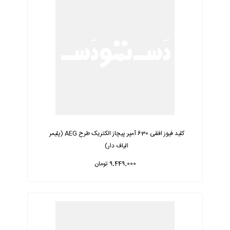
کلید فیوز افقی 630 آمپر پیچاز الکتریک طرح AEG (پلیمر
الیاف دار)
9,449,000 تومان