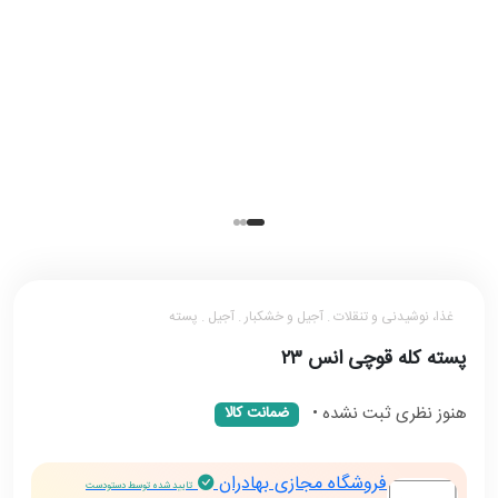
غذا، نوشیدنی و تنقلات . آجیل و خشکبار . آجیل . پسته
پسته کله قوچی انس ۲۳
هنوز نظری ثبت نشده
•
ضمانت کالا
فروشگاه مجازی بهادران
تایید شده توسط دستودست