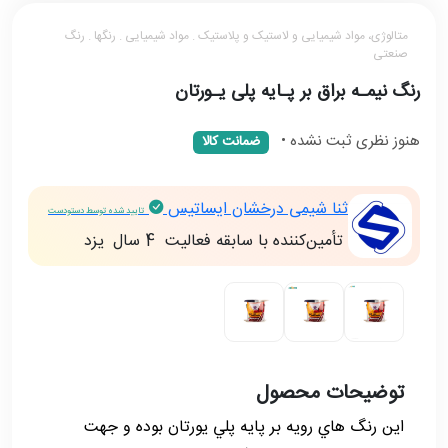
متالوژی، مواد شیمیایی و لاستیک و پلاستیک . مواد شیمیایی . رنگها . رنگ
صنعتی
رنگ نيمـه براق بر پـايه پلی يـورتان
هنوز نظری ثبت نشده
•
ضمانت کالا
ثنا شیمی درخشان ایساتیس
تایید شده توسط دستودست
تأمین‌کننده با سابقه فعالیت
4 سال
يزد
توضیحات محصول
اين رنگ هاي رويه بر پايه پلي يورتان بوده و جهت