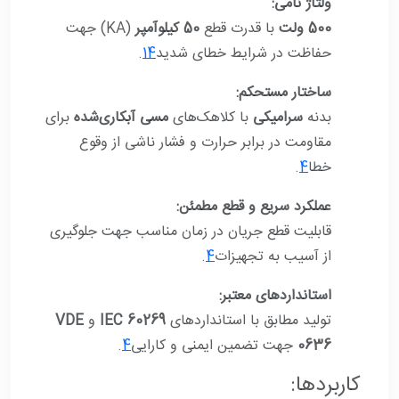
ولتاژ نامی:
500 ولت
با قدرت قطع
50 کیلوآمپر
(KA) جهت
حفاظت در شرایط خطای شدید
4
1
.
ساختار مستحکم:
بدنه
سرامیکی
با کلاهک‌های
مسی آبکاری‌شده
برای
مقاومت در برابر حرارت و فشار ناشی از وقوع
خطا
4
.
عملکرد سریع و قطع مطمئن:
قابلیت قطع جریان در زمان مناسب جهت جلوگیری
از آسیب به تجهیزات
4
.
استانداردهای معتبر:
تولید مطابق با استانداردهای
IEC 60269
و
VDE
0636
جهت تضمین ایمنی و کارایی
4
.
کاربردها: