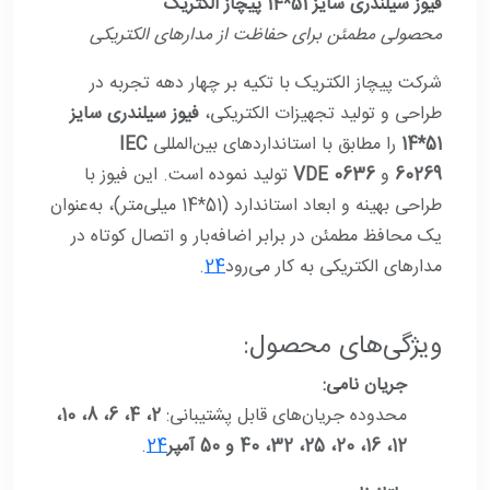
فیوز سیلندری سایز 51*14 پیچاز الکتریک
محصولی مطمئن برای حفاظت از مدارهای الکتریکی
شرکت پیچاز الکتریک با تکیه بر چهار دهه تجربه در
طراحی و تولید تجهیزات الکتریکی،
فیوز سیلندری سایز
51*14
را مطابق با استانداردهای بین‌المللی
IEC
60269
و
VDE 0636
تولید نموده است. این فیوز با
طراحی بهینه و ابعاد استاندارد (51*14 میلی‌متر)، به‌عنوان
یک محافظ مطمئن در برابر اضافه‌بار و اتصال کوتاه در
مدارهای الکتریکی به کار می‌رود
4
2
.
ویژگی‌های محصول:
جریان نامی:
محدوده جریان‌های قابل پشتیبانی:
2، 4، 6، 8، 10،
12، 16، 20، 25، 32، 40 و 50 آمپر
4
2
.