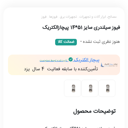
مصالح، ابزار آلات و تجهیزات . تجهیزات برق . فیوز‌ها . فیوز
فیوز سیلندری سایز 51*14 پیچازالکتریک
هنوز نظری ثبت نشده
•
ضمانت کالا
پیچاز الکتریک
تایید شده توسط دستودست
تأمین‌کننده با سابقه فعالیت
4 سال
يزد
توضیحات محصول