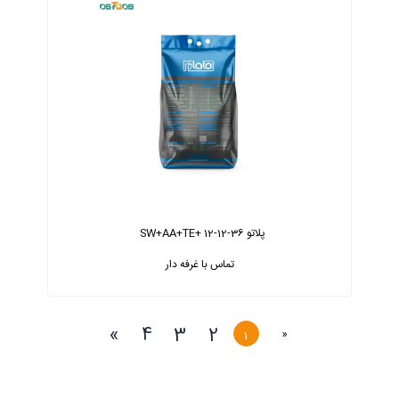
پلاتو 36-12-12 +SW+AA+TE
تماس با غرفه دار
»
4
3
2
«
1