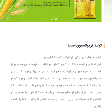
تیکت
کاری
گواهینامه
نزدیک
ها
ترین
ها
حضور
در
قوانین
تولید فرمولاسیون جدید
نمایشگاه
میز
تیم تحقیق و توسعه شرکت اکسیر کشاورزی توانست فرمولاسیون جدیدی از
خدمت
کود را به صورت پودر میکرونیزه و جوشان به نام سیتروکی تولید کند. این
فروشنده
فرمولاسیون به صورت صد در صد در آب حل می شود و ته نشینی مواد کودی
را در ته ظرف نخواهد داشت، همچنین فرم میکرونیزه آن باعث شده است که
بسیار راحت تر از سایر کودهای موجود در بازار جذب گیاه شود. ما همچنان در
تلاشیم تا محصولات جدیدی را به بازار عرضه نماییم تا رضایت شما را داشته