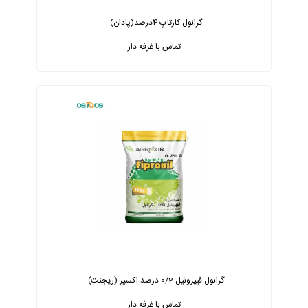
گرانول کارتاپ 4درصد(پادان)
تماس با غرفه دار
گرانول فیپرونیل 0/2 درصد اکسیر (ریجنت)
تماس با غرفه دار