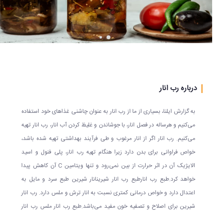
تیکت
نزدیک
ترین
ها
قوانین
درباره رب انار
به گزارش ایلنا، بسیاری از ما از رب انار به عنوان چاشنی غذاهای خود استفاده
می‌کنیم و هرساله در فصل انار، با جوشاندن و غلیظ کردن آب انار، رب انار تهیه
می‌کنیم. رب انار اگر از انار مرغوب و طی فرآیند بهداشتی تهیه شده باشد،
خواص فراوانی برای بدن دارد زیرا هنگام تهیه رب انار، پلی فنول و اسید
الایژیک آن در اثر حرارت از بین نمی‌رود و تنها ویتامین C آن کاهش پیدا
خواهد کرد.طبع رب انارطبع رب انار شیرینانار شیرین طبع سرد و مایل به
اعتدال دارد و خواص درمانی کمتری نسبت به انار ترش و ملس دارد. رب انار
شیرین برای اصلاح و تصفیه خون مفید می‌باشد.طبع رب انار ملس رب انار