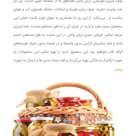
تولید سبزی خورشتی ترش واش همانطور که در صفحه اصلی سایت نیز ذکر
شد، نیازمند تجربه، صرف زمان، هزینه و امکانات مختلف همچون آب و هوای
مناسب و… می‌باشد. از این رو ما مفتخریم به عنوان تولید کننده اصلی این
محصول بسیار مفید و لذیذ در ایران، آن را به طور مستقیم خدمت شما عزیزان
عرضه نمائیم. فروش سبزی ترش واش در این سایت به طور مستقیم انجام
شده و شما مشتریان گرامی بدون واسطه و در نتیجه بدون صرف هزینه‌های
گزاف قادر خواهید بود این محصول لذیذ را تهیه نمائید.این محصولات به
صورت ارگانیک و خانگی تهیه می‌گردند و کلیه بسته بندی ها و ارسال به صورت
کاملا طبیعی انجام می‌گردد که یکی از مزیت‌های آن، بهداشتی بودن آنها و
بیشتر
پاک بودن محصولات پرورش یافته می‌باشد.در کنار سبزی ترش واش، در این
سایت انواع و اقسام محصولات بومی شمالی قابل تهیه است. تمامی این
محصولات به صورت خانگی تولید شده اند و کیفیت تمامی آنها عالی و
تضمینی می باشد. ضمن آنکه به تمام نقاط ایران ارسال داریم و هر کجای
ایران که هستید می تو