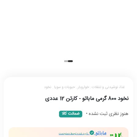
غذا، نوشیدنی و تنقلات . خواروبار . حبوبات و سویا . نخود
نخود 800 گرمی ماباتو - کارتن 12 عددی
هنوز نظری ثبت نشده
•
ضمانت کالا
ماباتو
تایید شده توسط دستودست